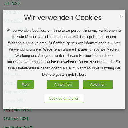
Juli 2023
April 2023
Wir verwenden Cookies
X
März 2023
Januar 2023
Wir verwenden Cookies, um Inhalte zu personalisieren, Funktionen für
soziale Medien anbieten zu können und die Zugriffe auf unsere
Oktober 2022
Website zu analysieren. Außerdem geben wir Informationen zu Ihrer
September 2022
Verwendung unserer Website an unsere Partner für soziale Medien,
Werbung und Analysen weiter. Unsere Partner führen diese
August 2022
Informationen möglicherweise mit weiteren Daten zusammen, die Sie
Juni 2022
ihnen bereitgestellt haben oder die sie im Rahmen Ihrer Nutzung der
Dienste gesammelt haben.
Mai 2022
März 2022
Mehr
Annehmen
Ablehnen
Februar 2022
Cookies einstellen
Januar 2022
Dezember 2021
Oktober 2021
September 2021