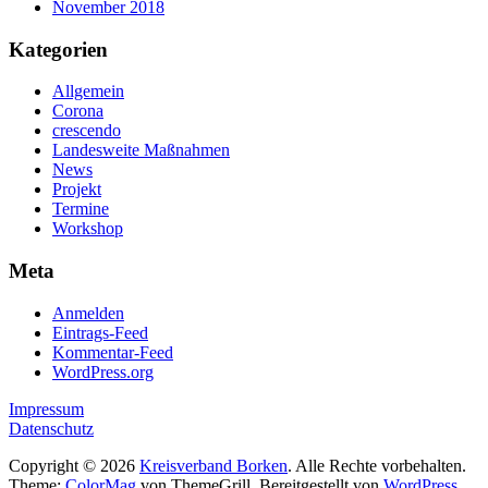
November 2018
Kategorien
Allgemein
Corona
crescendo
Landesweite Maßnahmen
News
Projekt
Termine
Workshop
Meta
Anmelden
Eintrags-Feed
Kommentar-Feed
WordPress.org
Impressum
Datenschutz
Copyright © 2026
Kreisverband Borken
. Alle Rechte vorbehalten.
Theme:
ColorMag
von ThemeGrill. Bereitgestellt von
WordPress
.