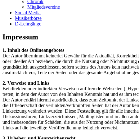
Chronik
Mitgliedsvereine
Social Media
Musikerbörse
D-Lehrgänge
Impressum
1. Inhalt des Onlineangebotes
Der Autor übernimmt keinerlei Gewähr für die Aktualität, Korrektheit
oder ideeller Art beziehen, die durch die Nutzung oder Nichtnutzung
grundsätzlich ausgeschlossen, sofern seitens des Autors kein nachweis
ausdrücklich vor, Teile der Seiten oder das gesamte Angebot ohne ges
2. Verweise und Links
Bei direkten oder indirekten Verweisen auf fremde Webseiten („Hyperl
treten, in dem der Autor von den Inhalten Kenntnis hat und es ihm te
Der Autor erklärt hiermit ausdrücklich, dass zum Zeitpunkt der Linkse
die Urheberschaft der verlinkten/verknüpften Seiten hat der Autor keine
Linksetzung verändert wurden. Diese Feststellung gilt für alle inner
Diskussionsforen, Linkverzeichnissen, Mailinglisten und in allen ande
und insbesondere für Schäden, die aus der Nutzung oder Nichtnutzung s
Links auf die jeweilige Veröffentlichung lediglich verweist.
3. Urheber- und Kennzeichenrecht