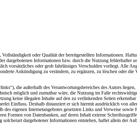
, Vollständigkeit oder Qualität der bereitgestellten Informationen. Haf
 der dargebotenen Informationen bzw. durch die Nutzung fehlerhafter u
lich vorsätzliches oder grob fahrlässiges Verschulden vorliegt. Alle An
onderte Ankündigung zu verändern, zu ergänzen, zu löschen oder die Ve
inks“), die außerhalb des Verantwortungsbereiches des Autors liegen, 
chnisch möglich und zumutbar wäre, die Nutzung im Falle rechtswidrige
tzung keine illegalen Inhalte auf den zu verlinkenden Seiten erkennbar
rlei Einfluss. Deshalb distanziert er sich hiermit ausdrücklich von alle
halb des eigenen Internetangebotes gesetzten Links und Verweise sowie
ren Formen von Datenbanken, auf deren Inhalt externe Schreibzugriffe m
olcherart dargebotener Informationen entstehen, haftet allein der Anbi